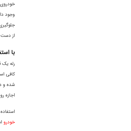
خودروی خ
وجود دار
جلوگیری 
از دست 
با استف
رله یک ق
اجازه ر
استفاده 
خودرو
ام