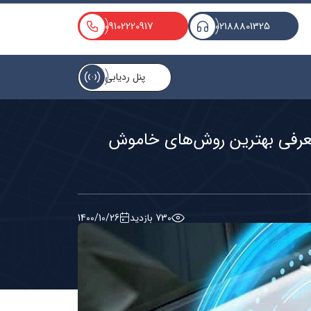
09102220917
02188801325
پنل ردیابی
 معرفی بهترین روش‌های خاموش
730 بازديد
1400/10/26