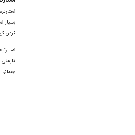
استارتره
بسیار آ
کردن کول
استارتره
کارهای س
چندانی ب