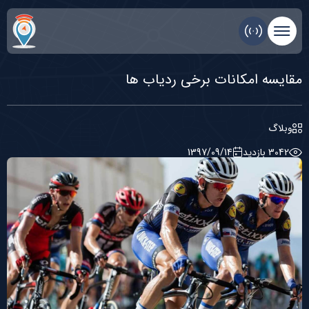
مقایسه امکانات برخی ردیاب ها
وبلاگ
3042 بازديد
1397/09/14