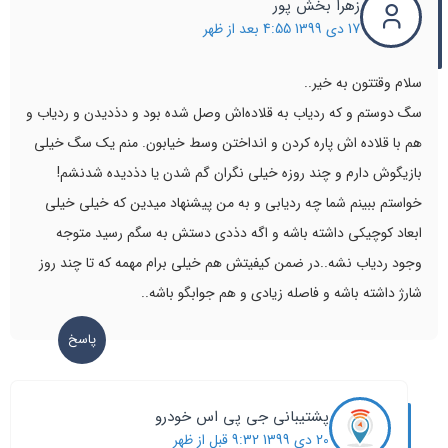
زهرا بخش پور
17 دی 1399 4:55 بعد از ظهر
سلام وقتتون به خیر..
سگ دوستم و که ردیاب به قلاده‌اش وصل شده بود و دذدیدن و ردیاب و
هم با قلاده اش پاره کردن و انداختن وسط خیابون. منم یک سگ خیلی
بازیگوش دارم و چند روزه خیلی نگران گم شدن یا دذدیده شدنشم!
خواستم ببینم شما چه ردیابی و به من پیشنهاد میدین که خیلی خیلی
ابعاد کوچیکی داشته باشه و اگه دذدی دستش به سگم رسید متوجه
وجود ردیاب نشه..در ضمن کیفیتش هم خیلی برام مهمه که تا چند روز
شارژ داشته باشه و فاصله زیادی و‌ هم جوابگو باشه..
پاسخ
پشتیبانی جی پی اس خودرو
20 دی 1399 9:32 قبل از ظهر