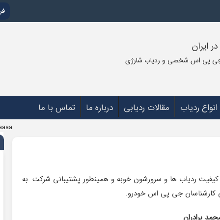
فروش: 7
فروش: 88801325
پشتیبانی: 88801325
ر ایران
و جی پی اس شخصی و ردیاب شارژی
انواع ردیاب
مقالات ردیابی
درباره ما
تماس با ما
aaaa
یفیت ردیاب ها و سرورشون خوبه و همینطور پشتیبانی شرکت .به
ی کارشناسان جی پی اس خودرو.
حمد برادران