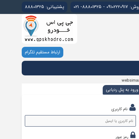
0910222091 - 88801325- 021
پشتیبانی: 88801325
ارتباط مستقیم تلگرام
websima
ورود به پنل ردیابی
نام کاربری
رمز عبور